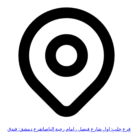
فرع حلب: اول شارع فيصل ، امام رحبة الباصات
فرع دمشق: فندق